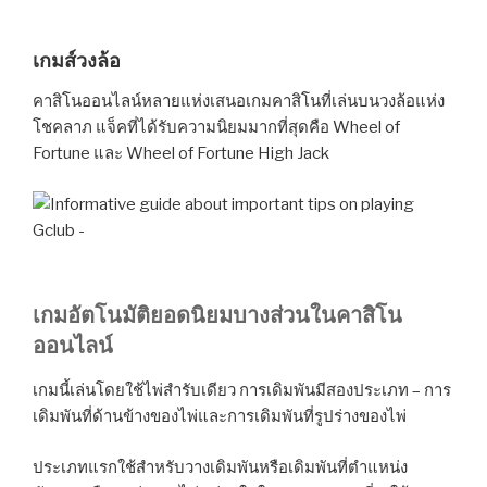
เกมส์วงล้อ
คาสิโนออนไลน์หลายแห่งเสนอเกมคาสิโนที่เล่นบนวงล้อแห่ง
โชคลาภ แจ็คที่ได้รับความนิยมมากที่สุดคือ Wheel of
Fortune และ Wheel of Fortune High Jack
เกมอัตโนมัติยอดนิยมบางส่วนในคาสิโน
ออนไลน์
เกมนี้เล่นโดยใช้ไพ่สำรับเดียว การเดิมพันมีสองประเภท – การ
เดิมพันที่ด้านข้างของไพ่และการเดิมพันที่รูปร่างของไพ่
ประเภทแรกใช้สำหรับวางเดิมพันหรือเดิมพันที่ตำแหน่ง