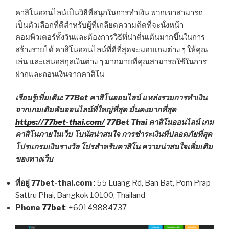
คาสิโนออนไลน์เป็นวิธีที่สนุกในการทำเงิน พวกเขาสามารถ
เป็นตัวเลือกที่ดีสำหรับผู้ที่เกลียดความคิดที่จะนั่งหน้า
คอมพิวเตอร์ทั้งวันและต้องการวิธีที่น่าตื่นเต้นมากขึ้นในการ
สร้างรายได้ คาสิโนออนไลน์ที่ดีที่สุดจะมอบเกมต่าง ๆ ให้คุณ
เล่น และเสนอสกุลเงินต่าง ๆ มากมายที่คุณสามารถใช้ในการ
ฝากและถอนเงินจากคาสิโน
เรียนรู้เพิ่มเติม: 77Bet คาสิโนออนไลน์ แหล่งรวมการทำเงิน
จากเกมเดิมพันออนไลน์ที่ใหญ่ที่สุด มั่นคงมากที่สุด
https://77bet-thai.com/
77Bet Thai คาสิโนออนไลน์ เกม
คาสิโนภายในเว็บ โบนัสน่าสนใจ การชำระเงินที่ปลอดภัยที่สุด
โปรแกรมเงินรางวัล โปรสำหรับคาสิโน ความน่าสนใจเพิ่มเติม
ของทางเว็บ
ที่อยู่ 77bet-thai.com
: 55 Luang Rd, Ban Bat, Pom Prap
Sattru Phai, Bangkok 10100, Thailand
Phone
77bet
: +60149884737