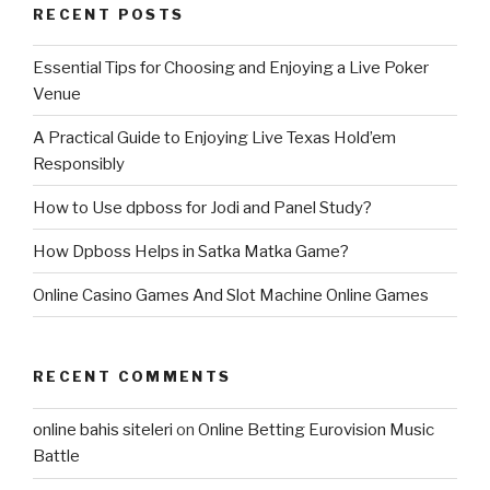
RECENT POSTS
Essential Tips for Choosing and Enjoying a Live Poker
Venue
A Practical Guide to Enjoying Live Texas Hold’em
Responsibly
How to Use dpboss for Jodi and Panel Study?
How Dpboss Helps in Satka Matka Game?
Online Casino Games And Slot Machine Online Games
RECENT COMMENTS
online bahis siteleri
on
Online Betting Eurovision Music
Battle