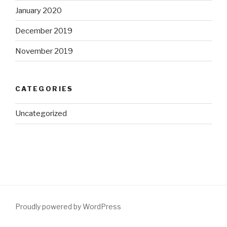
January 2020
December 2019
November 2019
CATEGORIES
Uncategorized
Proudly powered by WordPress